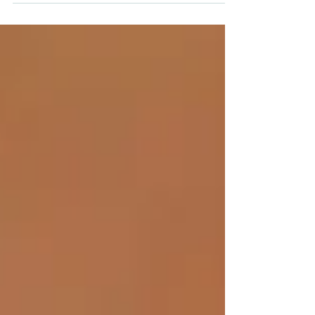
aujourd’hui constamment sollicité. Beaucoup
ressentent des tensions oculaires, des yeux secs,
une vision brouillée ou une sensation de fatigue
en fin de journée sans réellement savoir comment
soulager cette surcharge. Et si le regard avait lui
aussi besoin de respirer ? Le Qi Gong pour les
yeux