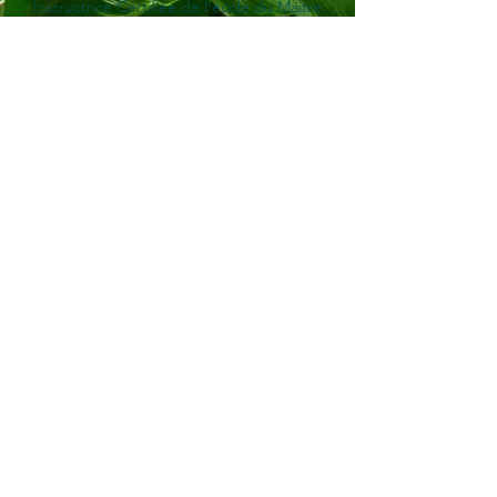
​Instructrice Certifiée de l'école du Maitre
Mantak Chia et Aïsha Sieburth
Praticienne et enseignante Chi Neï
Tsang I II III V &
Alchimie Féminine
07.69.86.42.07
-
taodelajouvence@gmail.com
-
594 694 96 12 54
- Me contacter -
Prénom
*
Nom de Famille
Email
*
Phone